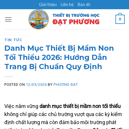
Skip
Giới thiệu
Liên hệ
Bản đồ
to
content
0
TIN TỨC
Danh Mục Thiết Bị Mầm Non
Tối Thiểu 2026: Hướng Dẫn
Trang Bị Chuẩn Quy Định
POSTED ON
12/03/2026
BY
PHƯƠNG ĐẠT
Việc nắm vững
danh mục thiết bị mầm non tối thiểu
không chỉ giúp các chủ trường vượt qua các kỳ kiểm
định chất lượng mà còn đảm bảo môi trường phát