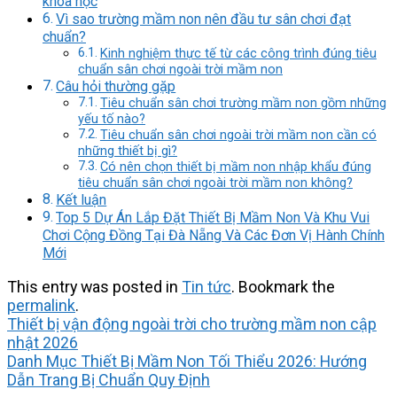
khoa học
Vì sao trường mầm non nên đầu tư sân chơi đạt
chuẩn?
Kinh nghiệm thực tế từ các công trình đúng tiêu
chuẩn sân chơi ngoài trời mầm non
Câu hỏi thường gặp
Tiêu chuẩn sân chơi trường mầm non gồm những
yếu tố nào?
Tiêu chuẩn sân chơi ngoài trời mầm non cần có
những thiết bị gì?
Có nên chọn thiết bị mầm non nhập khẩu đúng
tiêu chuẩn sân chơi ngoài trời mầm non không?
Kết luận
Top 5 Dự Án Lắp Đặt Thiết Bị Mầm Non Và Khu Vui
Chơi Cộng Đồng Tại Đà Nẵng Và Các Đơn Vị Hành Chính
Mới
This entry was posted in
Tin tức
. Bookmark the
permalink
.
Thiết bị vận động ngoài trời cho trường mầm non cập
nhật 2026
Danh Mục Thiết Bị Mầm Non Tối Thiểu 2026: Hướng
Dẫn Trang Bị Chuẩn Quy Định