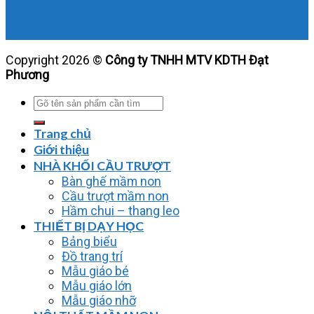
Copyright 2026 ©
Công ty TNHH MTV KDTH Đạt
Phương
Tìm
kiếm:
Trang chủ
Giới thiệu
NHÀ KHỐI CẦU TRƯỢT
Bàn ghế mầm non
Cầu trượt mầm non
Hầm chui – thang leo
THIẾT BỊ DẠY HỌC
Bảng biểu
Đồ trang trí
Mẫu giáo bé
Mẫu giáo lớn
Mẫu giáo nhỡ