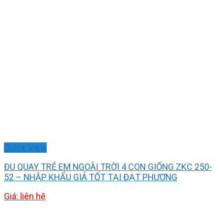
Quick View
ĐU QUAY TRẺ EM NGOÀI TRỜI 4 CON GIỐNG ZKC 250-
52 – NHẬP KHẨU GIÁ TỐT TẠI ĐẠT PHƯƠNG
Giá: liên hệ