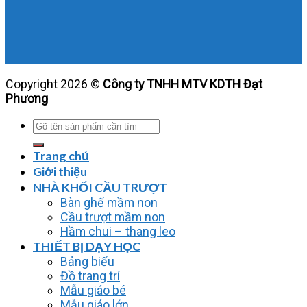
Copyright 2026 ©
Công ty TNHH MTV KDTH Đạt
Phương
Tìm
kiếm:
Trang chủ
Giới thiệu
NHÀ KHỐI CẦU TRƯỢT
Bàn ghế mầm non
Cầu trượt mầm non
Hầm chui – thang leo
THIẾT BỊ DẠY HỌC
Bảng biểu
Đồ trang trí
Mẫu giáo bé
Mẫu giáo lớn