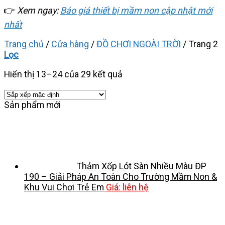
👉
Xem ngay:
Báo giá thiết bị mầm non cập nhật mới
nhất
Trang chủ
/
Cửa hàng
/
ĐỒ CHƠI NGOÀI TRỜI
/
Trang 2
Lọc
Hiển thị 13–24 của 29 kết quả
Sản phẩm mới
Thảm Xốp Lót Sàn Nhiều Màu ĐP
190 – Giải Pháp An Toàn Cho Trường Mầm Non &
Khu Vui Chơi Trẻ Em
Giá: liên hệ