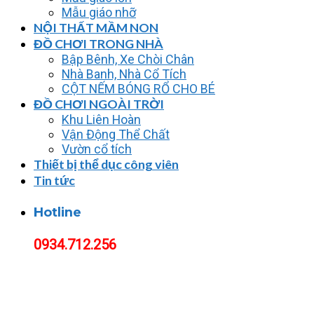
Mẫu giáo nhỡ
NỘI THẤT MẦM NON
ĐỒ CHƠI TRONG NHÀ
Bập Bênh, Xe Chòi Chân
Nhà Banh, Nhà Cổ Tích
CỘT NẾM BÓNG RỔ CHO BÉ
ĐỒ CHƠI NGOÀI TRỜI
Khu Liên Hoàn
Vận Động Thể Chất
Vườn cổ tích
Thiết bị thể dục công viên
Tin tức
Hotline
0934.712.256