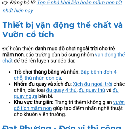
👉
Đừng bỏ lỡ:
Top 5 nhà khối liên hoàn mầm non tốt
nhất hiện nay
Thiết bị vận động thể chất và
Vườn cổ tích
Để hoàn thiện
danh mục đồ chơi ngoài trời cho trẻ
mầm non
, các trường cần bổ sung nhóm
vận động thể
chất
để trẻ rèn luyện sự dẻo dai:
Trò chơi thăng bằng và nhún:
Bập bênh đơn 4
chỗ
,
thú nhún con cá
.
Nhóm đu quay và xích đu:
Xích đu ngoài trời
chắc
chắn, các loại
đu quay 4 thú
,
đu quay thú
và
đu
quay ngựa
bền bỉ.
Khu vực thư giãn:
Trang trí thêm không gian
vườn
cổ tích mầm non
giúp tạo điểm nhấn nghệ thuật
cho khuôn viên trường.
Đạt Phương - Đơn vị thi công