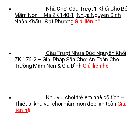
Nhà Chơi Cầu Trượt 1 Khối Cho Bé
Mầm Non – Mã ZK 140-1| Nhựa Nguyên Sinh
Nhập Khẩu | Đạt Phương
Giá: liên hệ
Cầu Trượt Nhựa Đúc Nguyên Khối
ZK 176-2 – Giải Pháp Sân Chơi An Toàn Cho
Trường Mầm Non & Gia Đình
Giá: liên hệ
Khu vui chơi trẻ em nhà cổ tích –
Thiết bị khu vui chơi mầm non đẹp, an toàn
Giá:
liên hệ