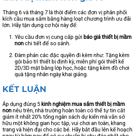
Tháng 6 và tháng 7 là thời điểm các đơn vị phân phối
kích cầu mua sắm bằng hàng loạt chương trình ưu đãi
lớn. Hãy tận dụng cơ hội này để:
Yêu cầu đơn vị cung cấp gửi
báo giá thiết bị mầm
non
chi tiết để so sánh.
Đàm phán các đặc quyền đi kèm như: Tặng kèm
gói bảo trì thiết bị định kỳ, miễn phí gói thiết kế
2D/3D mặt bằng lớp học, hoặc tặng kèm đồ chơi
quà tặng nhân ngày khai giảng.
KẾT LUẬN
Áp dụng đúng 5
kinh nghiệm mua sắm thiết bị mầm
non
nêu trên, nhà trường hoàn toàn có thể tự tin cắt
giảm ít nhất 20% tổng ngân sách dự kiến mà vẫn sở
hữu một không gian học tập, vui chơi an toàn, khang
trang và hiện đại cho các bé. Hãy bắt đầu lên kế hoạch
ngay từ hôm nay để có sự chuẩn bị chu đáo nhất cho