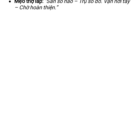
Mẹo thợ lắp:
“Sàn số nào – Trụ số đó. Vặn nới tay
– Chờ hoàn thiện.”