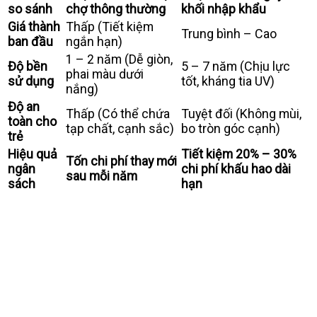
so sánh
chợ thông thường
khối nhập khẩu
Giá thành
Thấp (Tiết kiệm
Trung bình – Cao
ban đầu
ngắn hạn)
1 – 2 năm (Dễ giòn,
Độ bền
5 – 7 năm (Chịu lực
phai màu dưới
sử dụng
tốt, kháng tia UV)
nắng)
Độ an
Thấp (Có thể chứa
Tuyệt đối (Không mùi,
toàn cho
tạp chất, cạnh sắc)
bo tròn góc cạnh)
trẻ
Hiệu quả
Tiết kiệm 20% – 30%
Tốn chi phí thay mới
ngân
chi phí khấu hao dài
sau mỗi năm
sách
hạn